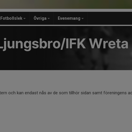
Fotbollslek
Övriga
Evenemang
Ljungsbro/IFK Wreta
ntern och kan endast nås av de som tillhör sidan samt föreningens ad