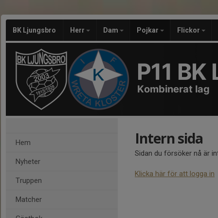
BK Ljungsbro
Herr
Dam
Pojkar
Flickor
P11 BK 
Kombinerat lag
Intern sida
Hem
Sidan du försöker nå är i
Nyheter
Klicka här för att logga in
Truppen
Matcher