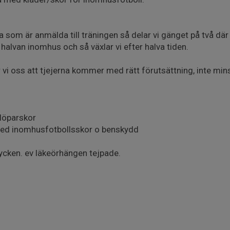
som är anmälda till träningen så delar vi gänget på två där
halvan inomhus och så växlar vi efter halva tiden.
 vi oss att tjejerna kommer med rätt förutsättning, inte min
löparskor
med inomhusfotbollsskor o benskydd
mycken. ev läkeörhängen tejpade.