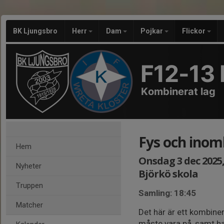
BK Ljungsbro
Herr
Dam
Pojkar
Flickor
F12-13 
Kombinerat lag
Fys och inomhus
Hem
Onsdag 3 dec 2025, 
Nyheter
Björkö skola
Truppen
Samling: 18:45
Matcher
Det här är ett kombin
måste vara på, samt h