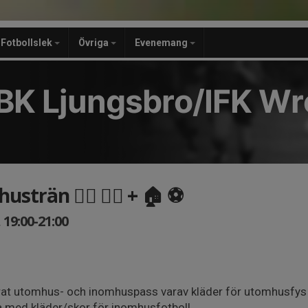
Fotbollslek
Övriga
Evenemang
BK Ljungsbro/IFK Wr
trän 🏃‍♀️ 🏋️‍♀️ + 🏠 ⚽️
19:00-21:00
erat utomhus- och inomhuspass varav kläder för utomhusfys
a med kläder/skor för inomhusfotboll.