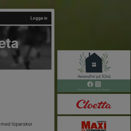
Logga in
eta
 med löparskor