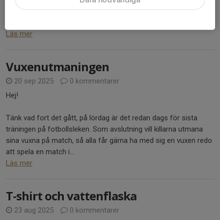
Därefter sommaruppehåll.
Efter...
Läs mer
Vuxenutmaningen
20 sep 2025
0 kommentarer
Hej!
Tänk vad fort det gått, på lördag är det redan dags för sista
träningen på fotbollsleken. Som avslutning vill killarna utmana
sina vuxna på match, så alla får gärna ha med sig en vuxen redo
att spela en match i...
Läs mer
T-shirt och vattenflaska
23 aug 2025
0 kommentarer