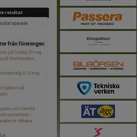
e resultat
esultat sparade
er från föreningen
te på fredag 29 maj
på Cloettavallen
limatshelg 9-10 maj
ör hjälpen på
agen
ngsbro och Cloetta
 sitt samarbete –
vallen är tillbaka
åsk