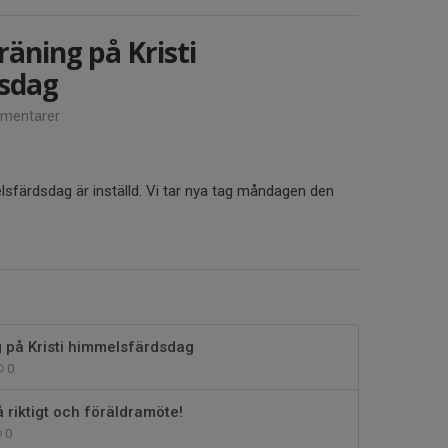
träning på Kristi
sdag
mentarer
lsfärdsdag är inställd. Vi tar nya tag måndagen den
ng på Kristi himmelsfärdsdag
0
å riktigt och föräldramöte!
0