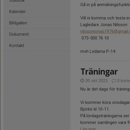
Statistik
Gå in på anmälningsfunkt
Kalender
Vill ni komma och testa in
Bildgalleri
Lagledare Jonas Nilsson
nilssonjonas1976@gmail
Dokument
073-500 76 10
Kontakt
mvh Ledarna P-14
Träningar
30 okt 2025
0 kom
Nu är det dags för träning
Vi kommer köra onsdagar 
Björkö kl 10-11.
På lördagsträningarna ser 
kommer samlingen vara 9..
Läs mer