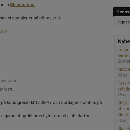
ionen
Bli medlem.
Senast
nan ni anmäler er så hör av er till
Inga r
.com
Nyhet
Toppmö
hemma 
26 maj
Matchk
30 apr
mentarer
Tack f
ar igen.
städd
25 apr
på konstgräset kl 17.30-19 och Lördagar inomhus på
BK Lju
utökar
Cloetta
vi gärna att grabbarna byter om på plats därför
10 apr
..
Glad P