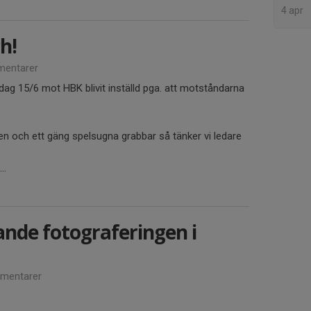
4 apr
h!
entarer
dag 15/6 mot HBK blivit inställd pga. att motståndarna
en och ett gäng spelsugna grabbar så tänker vi ledare
..
lande fotograferingen i
mentarer