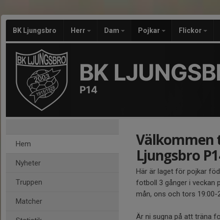
BK Ljungsbro
Herr
Dam
Pojkar
Flickor
BK LJUNGSB
P14
Välkommen ti
Hem
Ljungsbro P1
Nyheter
Här är laget för pojkar fö
Truppen
fotboll 3 gånger i veckan p
mån, ons och tors 19:00-2
Matcher
Är ni sugna på att träna 