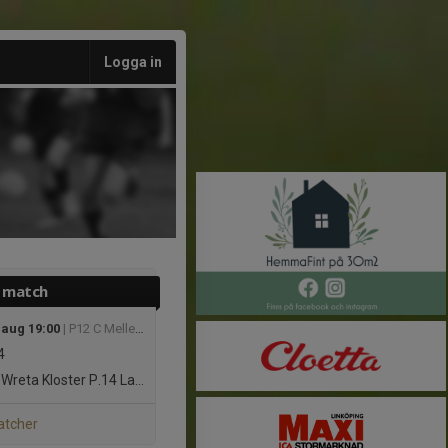
Logga in
 match
 aug 19:00
| P12 C Mellersta 1
4
Wreta Kloster P.14 Lag 1
atcher