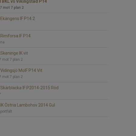
l BKL vs Vikingstad P14
 7 mot 7 plan 2
Ekängens IF P14 2
Rimforsa IF P14
ena
Skeninge IK vit
7 mot 7 plan 2
Vidingsjö MoIF P14 Vit
7 mot 7 plan 2
Skärblacka IF P2014-2015 Röd
P
IK Östria Lambohov 2014 Gul
ortfält