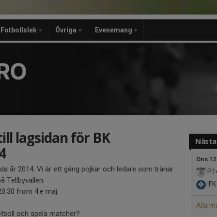
Fotbollslek
Övriga
Evenemang
RO
ll lagsidan för BK
Nästa
4
Ons 12
dda år 2014. Vi är ett gäng pojkar och ledare som tränar
P1
å Tellbyvallen.
IFK 
0:30 from 4:e maj.
Alla m
fotboll och spela matcher?