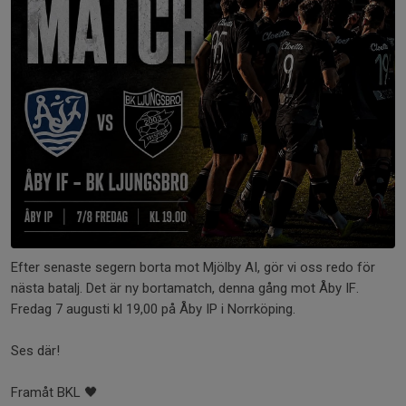
Efter senaste segern borta mot Mjölby AI, gör vi oss redo för
nästa batalj. Det är ny bortamatch, denna gång mot Åby IF.
Fredag 7 augusti kl 19,00 på Åby IP i Norrköping.
Ses där!
Framåt BKL 🖤