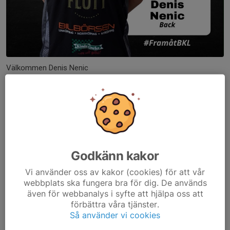
Välkommen Denis Nenic
Denis, 21 år ansluter till BK Ljungsbro. Han är spelklar redan i
morgondagens match mot Mjölby AI.
Denis är ursprungligen från Sävsjö men har fått sin
fotbollsutbildning i Östers IF:s akademilag i Växjö....
Läs mer
Godkänn kakor
Omstart höst
Vi använder oss av kakor (cookies) för att vår
webbplats ska fungera bra för dig. De används
31 jul, 08:47
0 kommentarer
även för webbanalys i syfte att hjälpa oss att
förbättra våra tjänster.
Så använder vi cookies