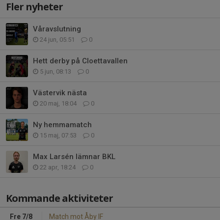
Fler nyheter
Våravslutning
24 jun, 05:51
0
Hett derby på Cloettavallen
5 jun, 08:13
0
Västervik nästa
20 maj, 18:04
0
Ny hemmamatch
15 maj, 07:53
0
Max Larsén lämnar BKL
22 apr, 18:24
0
Kommande aktiviteter
Fre 7/8
Match mot Åby IF