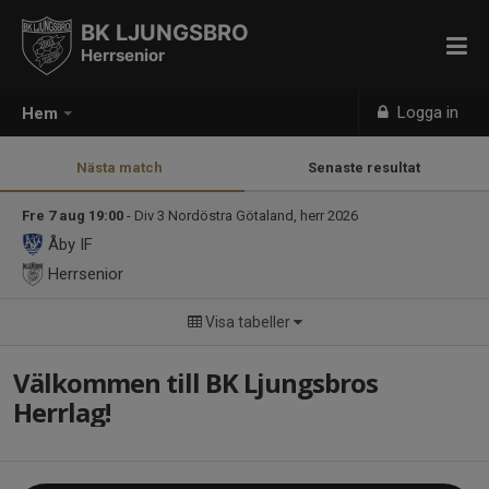
BK LJUNGSBRO
Herrsenior
Logga in
Hem
Nästa match
Senaste resultat
Fre 7 aug 19:00
- Div 3 Nordöstra Götaland, herr 2026
Åby IF
Herrsenior
Visa tabeller
Välkommen till BK Ljungsbros
Herrlag!