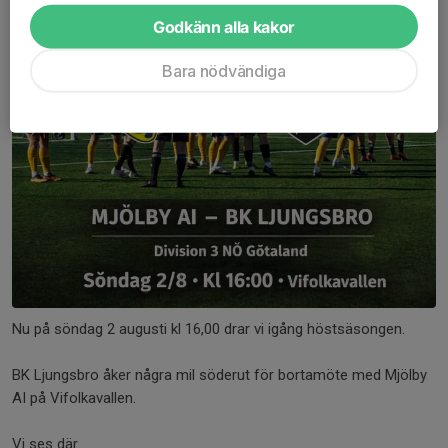
Godkänn alla kakor
Bara nödvändiga
Nu på söndag 2 augusti kl 16,00 drar vi igång höstsäsongen.
BK Ljungsbro åker några mil söderut för bortamöte med Mjölby
AI på Vifolkavallen.
Vi ses där