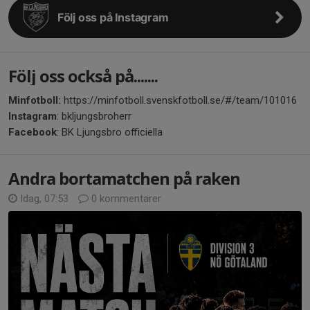
Följ oss på Instagram
Följ oss också på.......
Minfotboll:
https://minfotboll.svenskfotboll.se/#/team/101016
Instagram
: bkljungsbroherr
Facebook
: BK Ljungsbro officiella
Andra bortamatchen på raken
Idag, 07:53
0 kommentarer