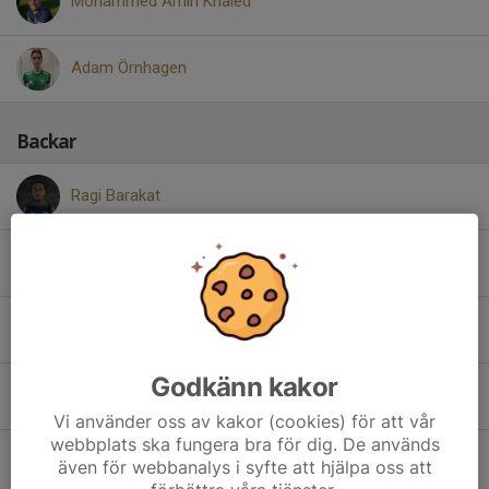
Mohammed Amin Khaled
Adam Örnhagen
Backar
Ragi Barakat
Matthias Karjalainen
Oscar Kröger
Godkänn kakor
Sixten Mattsson
Vi använder oss av kakor (cookies) för att vår
webbplats ska fungera bra för dig. De används
Denis Nenic
även för webbanalys i syfte att hjälpa oss att