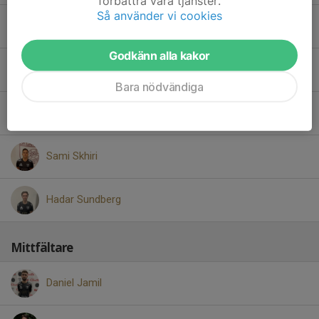
förbättra våra tjänster.
Så använder vi cookies
Adrian Petersson
Godkänn alla kakor
Matteo Petkovski
Bara nödvändiga
Oscar Pettersen
Sami Skhiri
Hadar Sundberg
Mittfältare
Daniel Jamil