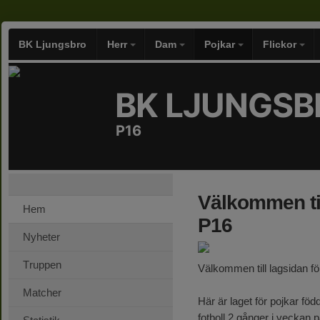
BK Ljungsbro
Herr
Dam
Pojkar
Flickor
BK LJUNGSB
P16
Välkommen til
Hem
P16
Nyheter
Truppen
Välkommen till lagsidan f
Matcher
Här är laget för pojkar fö
fotboll 2 gånger i veckan 