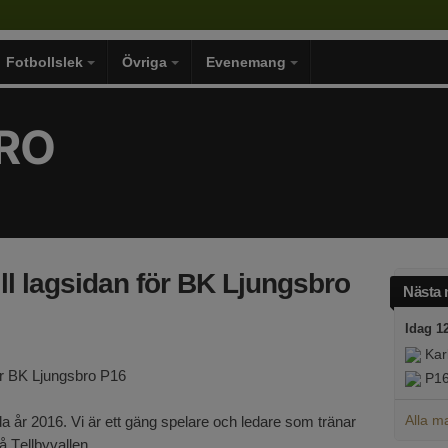
Fotbollslek
Övriga
Evenemang
RO
l lagsidan för BK Ljungsbro
Nästa 
Idag 1
Karl
ör BK Ljungsbro P16
P1
Alla m
dda år 2016. Vi är ett gäng spelare och ledare som tränar
på Tellbyvallen.