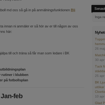
Senast
otboll md oss så gå in på anmälningsfunktionen
Bli
Inga r
ta innan ni anmäler er så hör av er till någon av oss
inns här:
Nyhet
Toppmö
hemma 
26 maj
jälpa till och träna så får man som ledare i BK
Matchk
30 apr
Tack f
 utbildningsplan
städd
rutiner i klubben
25 apr
er på fotbollsplan
BK Lju
utökar
Cloetta
 Jan-feb
10 apr
Glad 