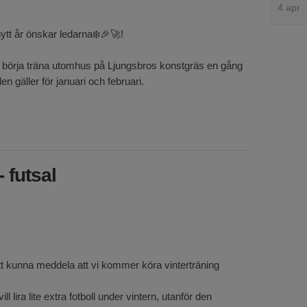
4 apr
nytt år önskar ledarna❄️🎉🚀!
börja träna utomhus på Ljungsbros konstgräs en gång
en gäller för januari och februari.
- futsal
att kunna meddela att vi kommer köra vinterträning
ll lira lite extra fotboll under vintern, utanför den