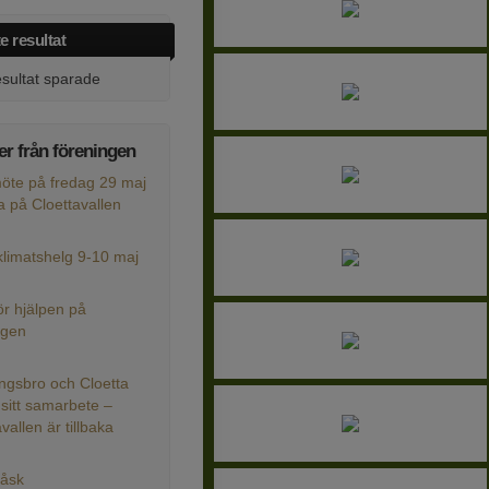
e resultat
esultat sparade
er från föreningen
te på fredag 29 maj
på Cloettavallen
limatshelg 9-10 maj
ör hjälpen på
agen
ngsbro och Cloetta
 sitt samarbete –
vallen är tillbaka
Påsk