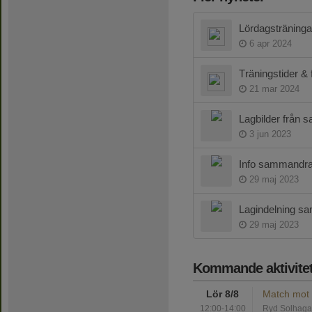
Lördagsträningar
6 apr 2024
Träningstider & 
21 mar 2024
Lagbilder från 
3 jun 2023
Info sammandra
29 maj 2023
Lagindelning s
29 maj 2023
Kommande aktivitet
Lör 8/8
Match mot 
12:00-14:00
Ryd Solhaga