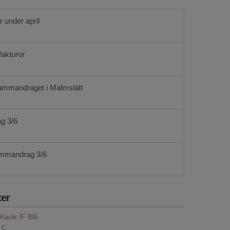
 under april
fakturor
sammandraget i Malmslätt
g 3/6
ammandrag 3/6
er
Karle IF Blå
 C