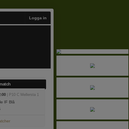
Logga in
match
2:00
| P10 C Mellersta 1
e IF Blå
6
atcher