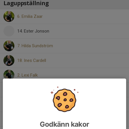
Laguppställning
6. Emilia Zaar
14. Ester Jonson
7. Hilda Sundström
18. Ines Cardell
2. Lexi Falk
10. Lily Junland
19. Molly Wass
20. Signe Fejes
Godkänn kakor