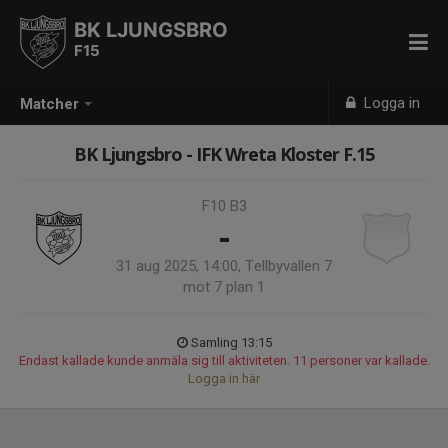
BK LJUNGSBRO
F15
Logga in
Matcher
BK Ljungsbro - IFK Wreta Kloster F.15
F10 B3
-
31 aug 2025, 14:00, Tellbyvallen 7
mot 7 plan 1
Samling 13:15
Endast kallade kunde anmäla sig till aktiviteten. 11 personer var kallade.
Logga in här