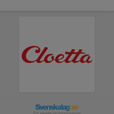
För
smarta
idrottsföreningar