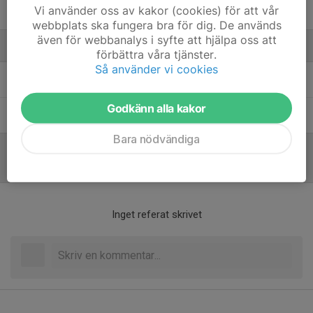
Vi använder oss av kakor (cookies) för att vår
8. Thilde Junland Lidman
webbplats ska fungera bra för dig. De används
även för webbanalys i syfte att hjälpa oss att
Ledare
förbättra våra tjänster.
Så använder vi cookies
Andreas Fejes
Huvudtränare
Godkänn alla kakor
Kent Karlsson
Lagledare / Tränare
Bara nödvändiga
Referat
Inget referat skrivet