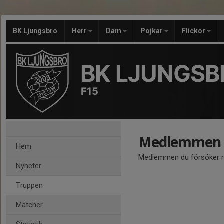
BK Ljungsbro
Herr
Dam
Pojkar
Flickor
BK LJUNGSB
F15
Medlemmen ä
Hem
Medlemmen du försöker nå
Nyheter
Truppen
Matcher