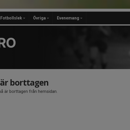
Fotbollslek
Övriga
Evenemang
RO
r borttagen
 är borttagen från hemsidan.