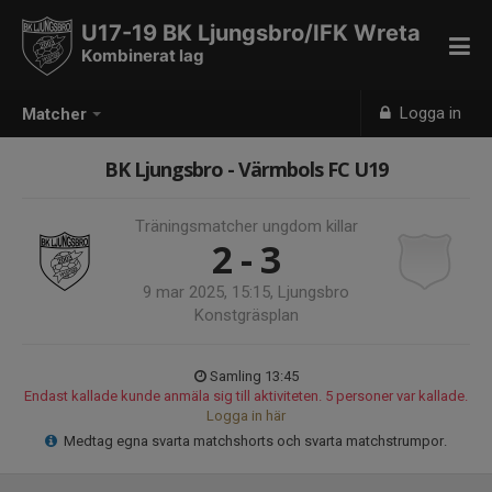
U17-19 BK Ljungsbro/IFK Wreta
Kombinerat lag
Logga in
Matcher
BK Ljungsbro - Värmbols FC U19
Träningsmatcher ungdom killar
2 - 3
9 mar 2025, 15:15, Ljungsbro
Konstgräsplan
Samling 13:45
Endast kallade kunde anmäla sig till aktiviteten. 5 personer var kallade.
Logga in här
Medtag egna svarta matchshorts och svarta matchstrumpor.