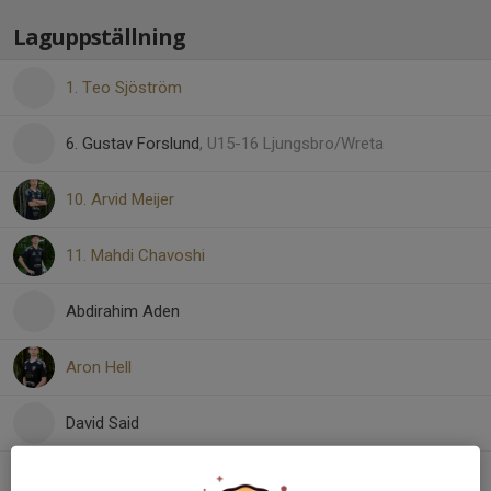
Laguppställning
1. Teo Sjöström
6. Gustav Forslund
, U15-16 Ljungsbro/Wreta
10. Arvid Meijer
11. Mahdi Chavoshi
Abdirahim Aden
Aron Hell
David Said
Elias Billermark
, Herrsenior