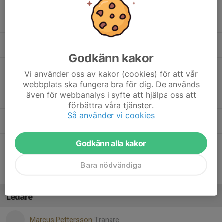
Gabriel Magnusson
Hugo Billenius
, Herrsenior
Godkänn kakor
Kevin Majdi
Vi använder oss av kakor (cookies) för att vår
webbplats ska fungera bra för dig. De används
även för webbanalys i syfte att hjälpa oss att
Mostafa Abdulsalim
förbättra våra tjänster.
Så använder vi cookies
Natan Selomon
Godkänn alla kakor
William Ekstrand
Bara nödvändiga
Yngve Heyn
Ledare
Marcus Pettersson
Tränare