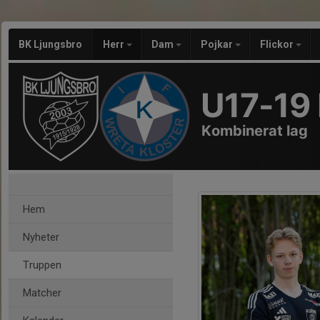
BK Ljungsbro
Herr
Dam
Pojkar
Flickor
U17-19 
Kombinerat lag
Hem
Nyheter
Truppen
Matcher