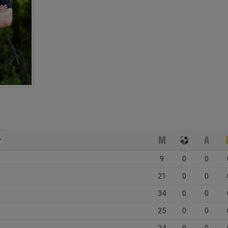
9
0
0
21
0
0
34
0
0
25
0
0