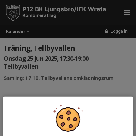
P12 BK Ljungsbro/IFK Wreta
Kombinerat lag
Logga in
Kalender
Träning, Tellbyvallen
Onsdag 25 jun 2025, 17:30-19:00
Tellbyvallen
Samling: 17:10, Tellbyvallens omklädningsrum