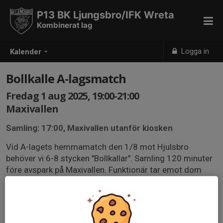
P13 BK Ljungsbro/IFK Wreta
Kombinerat lag
Logga in
Kalender
Bollkalle A-lagsmatch
Fredag 1 aug 2025, 19:00-21:00
Maxivallen
Samling: 17:00, Maxivallen utanför kiosken
Vid A-lagets hemmamatch den 1/8 mot Hjulsbro
behöver vi 6-8 stycken "Bollkallar". Samling 120 minuter
före avspark på Maxivallen. Funktionär tar emot dom
och vägleder genom hela matchen. Det börjar med att
de får vara med vid A-lagets matchgenomgång.
Därefter startar uppvärmningen och då finns man
utplacerad och hjälper till med bollhämtning. När