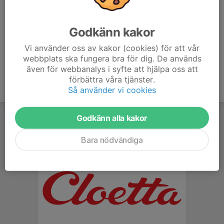
matchen startar kommer man vara utplacerad runt
planen och hämta bollar. I halvtidsvilan bjuder klubben på
något gott i kiosken. Efter matchen får man vara med
Godkänn kakor
och sjunga segersången med A-laget.
Vi använder oss av kakor (cookies) för att vår
webbplats ska fungera bra för dig. De används
även för webbanalys i syfte att hjälpa oss att
förbättra våra tjänster.
Så använder vi cookies
Godkänn alla kakor
Bara nödvändiga