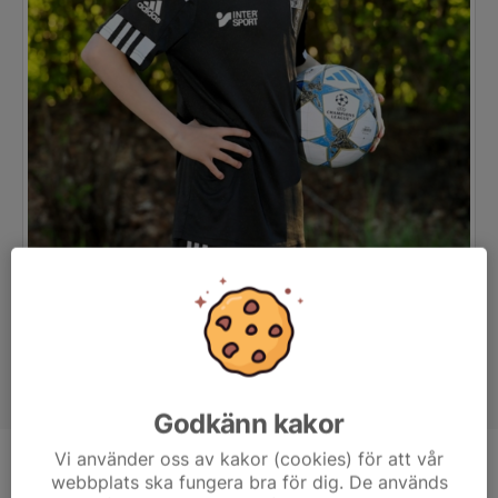
Godkänn kakor
Vi använder oss av kakor (cookies) för att vår
Position
-
webbplats ska fungera bra för dig. De används