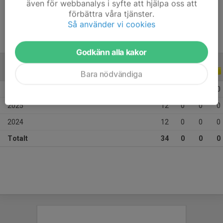
även för webbanalys i syfte att hjälpa oss att
Ålder
11 år
förbättra våra tjänster.
Så använder vi cookies
Godkänn alla kakor
ALLA SERIER
ALLA ÅR
Bara nödvändiga
2026
10
0
0
0
2025
12
0
0
0
2024
12
0
0
0
Totalt
34
0
0
0