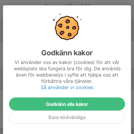
Ingen uppställning ifylld
Referat
Godkänn kakor
Inget referat skrivet
Vi använder oss av kakor (cookies) för att vår
webbplats ska fungera bra för dig. De används
även för webbanalys i syfte att hjälpa oss att
förbättra våra tjänster.
Tabell
Så använder vi cookies
Öppna tabell här (nytt fönster)
Godkänn alla kakor
Bara nödvändiga