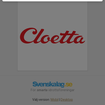
För
smarta
idrottsföreningar
Välj version:
Mobil
|
Desktop