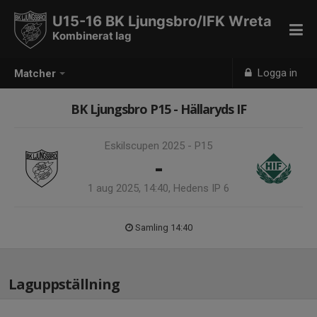
U15-16 BK Ljungsbro/IFK Wreta
Kombinerat lag
Logga in
Matcher
BK Ljungsbro P15 - Hällaryds IF
Eskilscupen 2025 - P15
-
1 aug 2025, 14:40, Hedens IP 6
Samling 14:40
Laguppställning