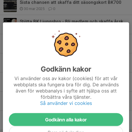
Sista chansen att skaffa ditt säsongskort BK700
30 mar 2025
0
Stötta BK Ljungsbro - Bli medlem och skaffa årskortet BK700 samtidigtoch
2 mar 2025
0
Skaffa ditt årskort & bli medlem i BK Ljungsbro 2025
15 feb 2025
0
Snart spränger vi 100-strecket!
3 apr 2023
0
Godkänn kakor
Vi använder oss av kakor (cookies) för att vår
Skaffa ditt BK500/BK1000-kort idag!
webbplats ska fungera bra för dig. De används
24 mar 2023
0
även för webbanalys i syfte att hjälpa oss att
förbättra våra tjänster.
Nyhet 2023! Vi lanserar BK1000
Så använder vi cookies
13 jan 2023
0
Skaffa ditt säsongskort BK500/BK1000 redan idag!
Godkänn alla kakor
13 jan 2023
0