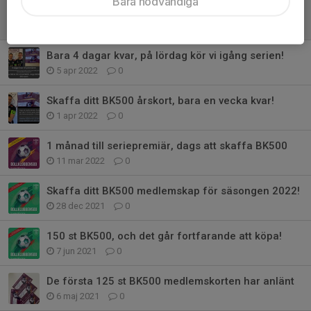
Bara nödvändiga
BK500-korten ligger och väntar i entrén!
9 apr 2022
0
Bara 4 dagar kvar, på lördag kör vi igång serien!
5 apr 2022
0
Skaffa ditt BK500 årskort, bara en vecka kvar!
1 apr 2022
0
1 månad till seriepremiär, dags att skaffa BK500
11 mar 2022
0
Skaffa ditt BK500 medlemskap för säsongen 2022!
28 dec 2021
0
150 st BK500, och det går fortfarande att köpa!
7 jun 2021
0
De första 125 st BK500 medlemskorten har anlänt
6 maj 2021
0