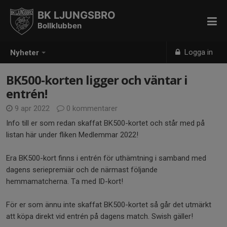
BK LJUNGSBRO
Bollklubben
Logga in
Nyheter
BK500-korten ligger och väntar i
entrén!
9 apr 2022
0 kommentarer
Info till er som redan skaffat BK500-kortet och står med på
listan här under fliken Medlemmar 2022!
Era BK500-kort finns i entrén för uthämtning i samband med
dagens seriepremiär och de närmast följande
hemmamatcherna. Ta med ID-kort!
För er som ännu inte skaffat BK500-kortet så går det utmärkt
att köpa direkt vid entrén på dagens match. Swish gäller!