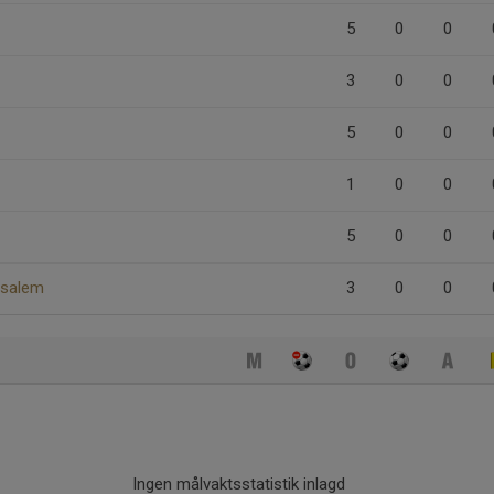
5
0
0
3
0
0
5
0
0
1
0
0
5
0
0
Msalem
3
0
0
Ingen målvaktsstatistik inlagd