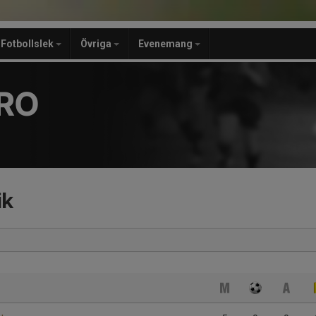
Fotbollslek
Övriga
Evenemang
RO
ik