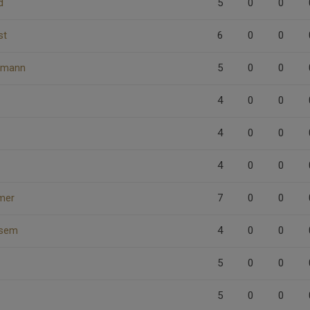
d
5
0
0
st
6
0
0
rrmann
5
0
0
4
0
0
4
0
0
4
0
0
mer
7
0
0
lsem
4
0
0
5
0
0
5
0
0