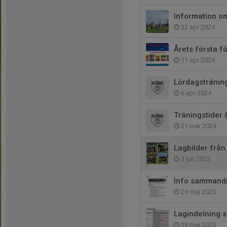
Information o
22 apr 2024
Årets första fö
11 apr 2024
Lördagsträning
6 apr 2024
Träningstider 
21 mar 2024
Lagbilder frå
3 jun 2023
Info sammand
29 maj 2023
Lagindelning 
29 maj 2023