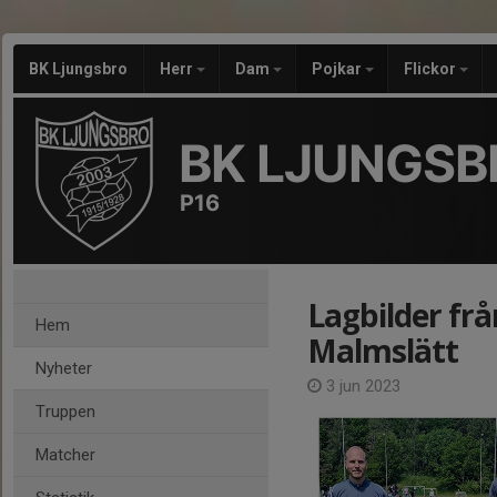
BK Ljungsbro
Herr
Dam
Pojkar
Flickor
BK LJUNGSB
P16
Lagbilder fr
Hem
Malmslätt
Nyheter
3 jun 2023
Truppen
Matcher