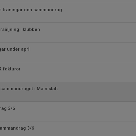
m träningar och sammandrag
rsäljning i klubben
ar under april
& fakturor
n sammandraget i Malmslätt
rag 3/6
sammandrag 3/6