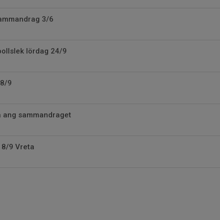
ammandrag 3/6
bollslek lördag 24/9
18/9
ta ang sammandraget
8/9 Vreta