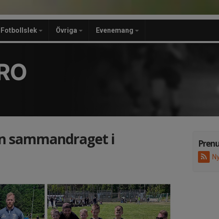
Fotbollslek
Övriga
Evenemang
RO
ån sammandraget i
Pren
Ny