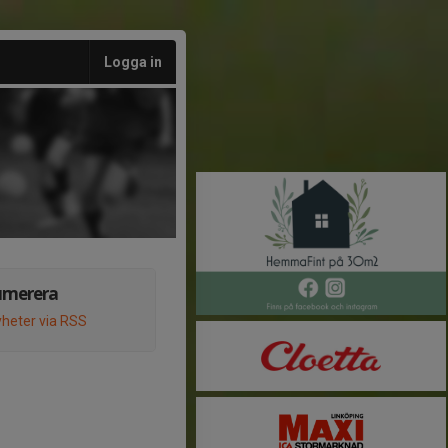
Logga in
umerera
heter via RSS