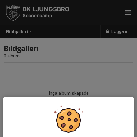
BK LJUNGSBRO
Soccer camp
Logga in
Bildgalleri
Bildgalleri
0 album
Inga album skapade