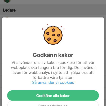
Ledare
Simon Elg
Assisterande Tränare
Oskar Fust
Fysio
Sebastian Gryvik
Hjälptränare
Godkänn kakor
Uffe Johansson
Lagledare/Material/Kontaktperson
motståndare
Vi använder oss av kakor (cookies) för att vår
webbplats ska fungera bra för dig. De används
Anders Lorentzson
Sportgrupp/Media
även för webbanalys i syfte att hjälpa oss att
förbättra våra tjänster.
Kenny Lundgren
Huvudtränare/Sportgrupp
Så använder vi cookies
Spelarrekrytering
Håkan Pettersson
Sportgrupp/Scout
Godkänn alla kakor
Adrian Verheyke
Målvaktstränare
Bara nödvändiga