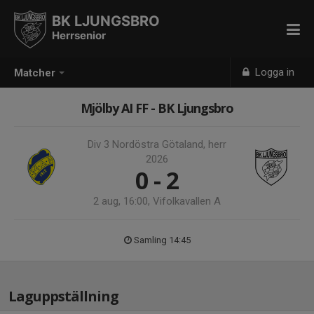
BK LJUNGSBRO
Herrsenior
Logga in
Matcher
Mjölby AI FF - BK Ljungsbro
Div 3 Nordöstra Götaland, herr
2026
0 - 2
2 aug, 16:00, Vifolkavallen A
Samling 14:45
Laguppställning