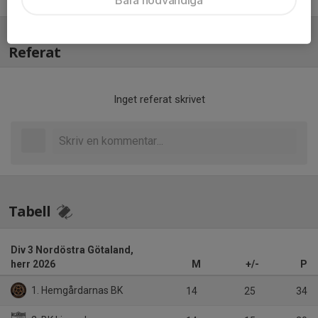
Referat
Inget referat skrivet
Tabell
Div 3 Nordöstra Götaland,
herr 2026
M
+/-
P
1. Hemgårdarnas BK
14
25
34