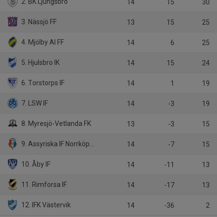
2. BK Ljungsbro
14
15
30
3. Nässjö FF
13
15
25
4. Mjölby AI FF
14
6
25
5. Hjulsbro IK
14
15
24
6. Torstorps IF
14
1
19
7. LSW IF
14
-3
19
8. Myresjö-Vetlanda FK
13
-3
15
9. Assyriska IF Norrköping
14
-7
15
10. Åby IF
14
-11
13
11. Rimforsa IF
14
-17
13
12. IFK Västervik
14
-36
2